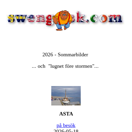
2026 - Sommarbilder
... och "lugnet före stormen"...
ASTA
på besök
2026-05-18