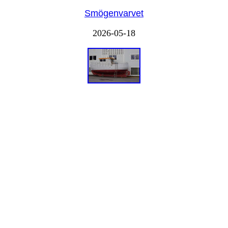
Smögenvarvet
2026-05-18