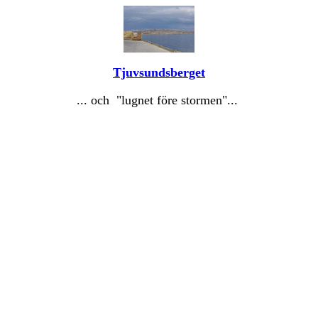
Tjuvsundsberget
... och "lugnet före stormen"...