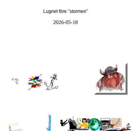
Lugnet före "stormen"
2026-05-18