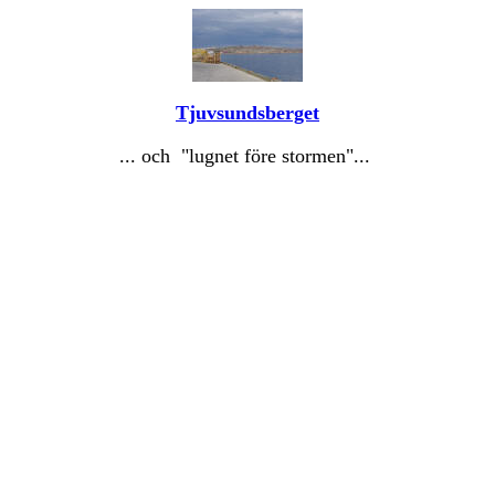
Tjuvsundsberget
... och "lugnet före stormen"...