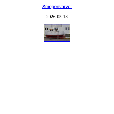
Smögenvarvet
2026-05-18